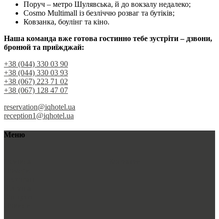
Поруч – метро Шулявська, й до вокзалу недалеко;
Cosmo Multimall із безліччю розваг та бутіків;
Ковзанка, боулінг та кіно.
Наша команда вже готова гостинно тебе зустріти – дзвони,
бронюй та приїжджай:
+38 (044) 330 03 90
+38 (044) 330 03 93
+38 (067) 223 71 02
+38 (067) 128 47 07
reservation@iqhotel.ua
reception1@iqhotel.ua
Меню
Головна
Контакти
Номери
Ресторан
Чіл зона
Концепт
Новини