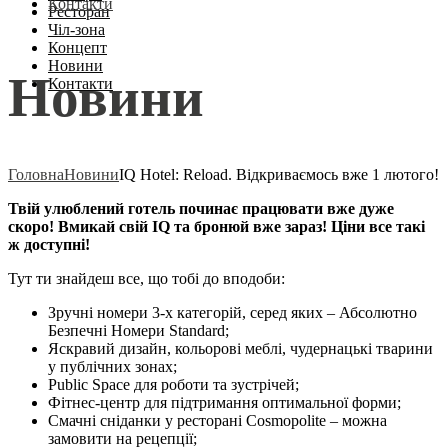
Контакти
Ресторан
Чіл-зона
Концепт
Новини
Новини
Контакти
Головна
Новини
IQ Hotel: Reload. Відкриваємось вже 1 лютого!
Твій улюблений готель починає працювати вже дуже
скоро! Вмикай свій IQ та бронюй вже зараз! Ціни все такі
ж доступні!
Тут ти знайдеш все, що тобі до вподоби:
Зручні номери 3-х категорій, серед яких – Абсолютно
Безпечні Номери Standard;
Яскравий дизайн, кольорові меблі, чудернацькі тварини
у публічних зонах;
Public Space для роботи та зустрічей;
Фітнес-центр для підтримання оптимальної форми;
Смачні сніданки у ресторані Cosmopolite – можна
замовити на рецепції;