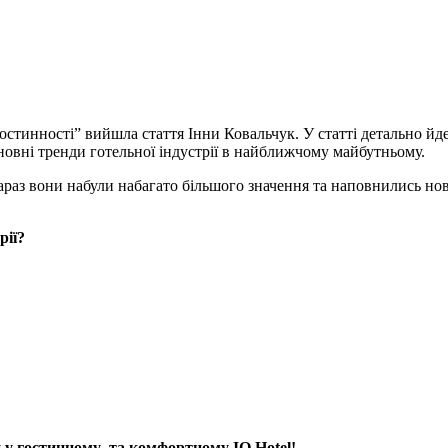
стинності” вийшла стаття Інни Ковальчук. У статті детально йд
овні тренди готельної індустрії в найближчому майбутньому.
зараз вони набули набагато більшого значення та наповнились но
рії?
ли у гостинному та комфортному IQ Hotel!