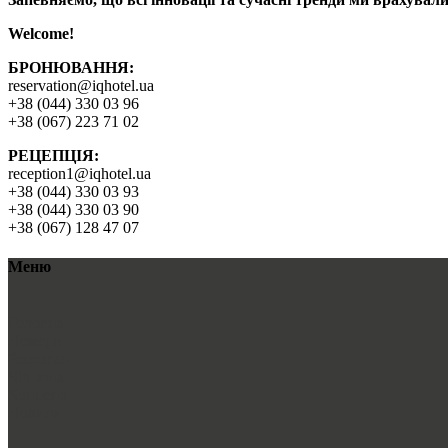
Welcome!
БРОНЮВАННЯ:
reservation@iqhotel.ua
+38 (044) 330 03 96
+38 (067) 223 71 02
РЕЦЕПЦІЯ:
reception1@iqhotel.ua
+38 (044) 330 03 93
+38 (044) 330 03 90
+38 (067) 128 47 07
Меню
Головна
Номери
Ресторан
Чіл зона
Концепт
Новини