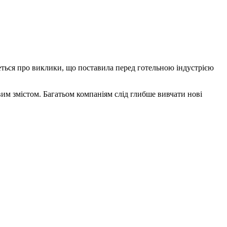
еться про виклики, що поставила перед готельною індустрією
вим змістом. Багатьом компаніям слід глибше вивчати нові