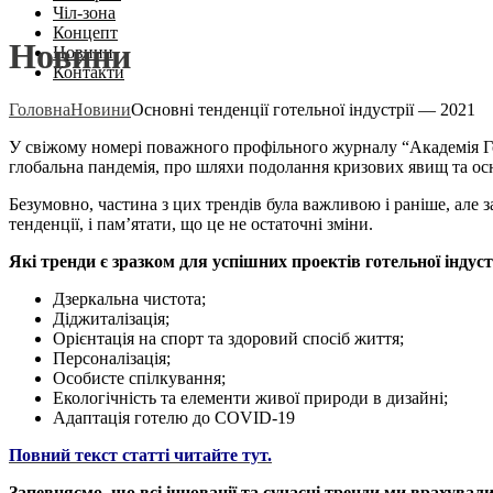
Чіл-зона
Концепт
Новини
Новини
Контакти
Головна
Новини
Основні тенденції готельної індустрії — 2021
У свіжому номері поважного профільного журналу “Академія Го
глобальна пандемія, про шляхи подолання кризових явищ та осн
Безумовно, частина з цих трендів була важливою і раніше, але 
тенденції, і пам’ятати, що це не остаточні зміни.
Які тренди є зразком для успішних проектів готельної індуст
Дзеркальна чистота;
Діджиталізація;
Орієнтація на спорт та здоровий спосіб життя;
Персоналізація;
Особисте спілкування;
Екологічність та елементи живої природи в дизайні;
Адаптація готелю до COVID-19
Повний текст статті читайте тут.
Запевняємо, що всі інновації та сучасні тренди ми врахува